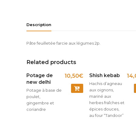
Description
Pâte feuilletée farcie aux légumes 2p.
Related products
Potage de
10,50
€
Shish kebab
14,
new delhi
Hachis d’agneau
aux oignons,
Potage à base de
COMMANDER
mariné aux
poulet,
herbes fraîches et
gingembre et
épices douces,
coriandre
au four “Tandoor”