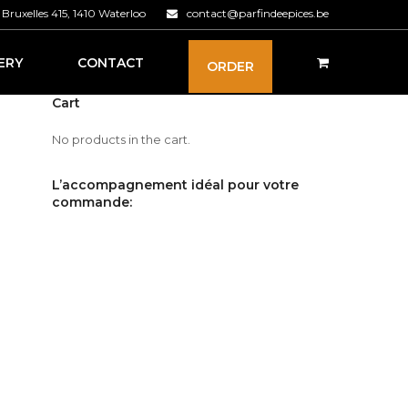
Bruxelles 415, 1410 Waterloo
contact@parfindeepices.be
ERY
CONTACT
ORDER
Cart
No products in the cart.
L’accompagnement idéal pour votre
commande: