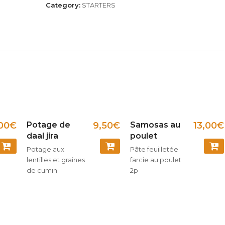
Category:
STARTERS
00
€
Potage de
9,50
€
Samosas au
13,00
€
daal jira
poulet
Potage aux
Pâte feuilletée
COMMANDER
COMMANDER
COM
lentilles et graines
farcie au poulet
de cumin
2p