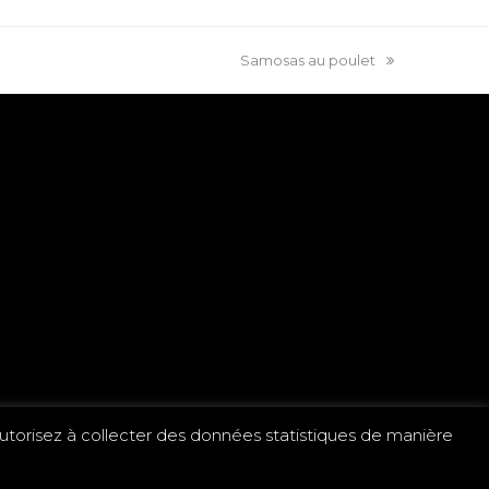
Samosas au poulet
 autorisez à collecter des données statistiques de manière
e confidentialité