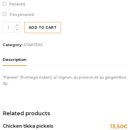
Pimenté
Très pimenté
ADD TO CART
Category:
STARTERS
Description
“Paneer” (fromage indien), à l’oignon, au poivron et au gingembre.
3p.
Related products
Chicken tikka pickels
13,50
€