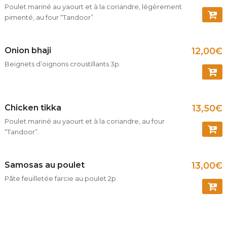
Poulet mariné au yaourt et à la coriandre, légèrement
pimenté, au four “Tandoor”
COMM
Onion bhaji
12,00
€
Beignets d’oignons croustillants 3p.
COMM
Chicken tikka
13,50
€
Poulet mariné au yaourt et à la coriandre, au four
“Tandoor”.
COMM
Samosas au poulet
13,00
€
Pâte feuilletée farcie au poulet 2p
COMM