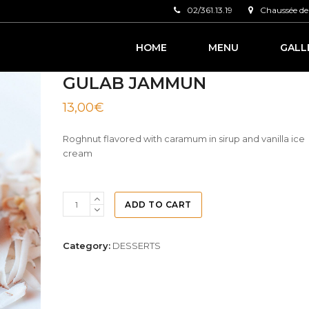
02/361.13.19
Chaussée de 
HOME
MENU
GALL
GULAB JAMMUN
13,00
€
Roghnut flavored with caramum in sirup and vanilla ice
cream
ADD TO CART
Category:
DESSERTS