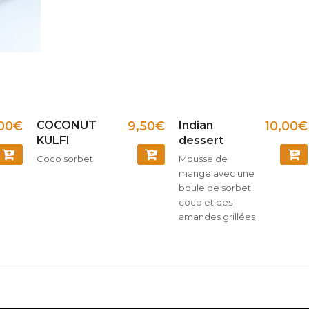
,00
€
COCONUT
9,50
€
Indian
10,00
€
KULFI
dessert
Coco sorbet
Mousse de
COMMANDER
COMMANDER
COM
mange avec une
boule de sorbet
coco et des
amandes grillées