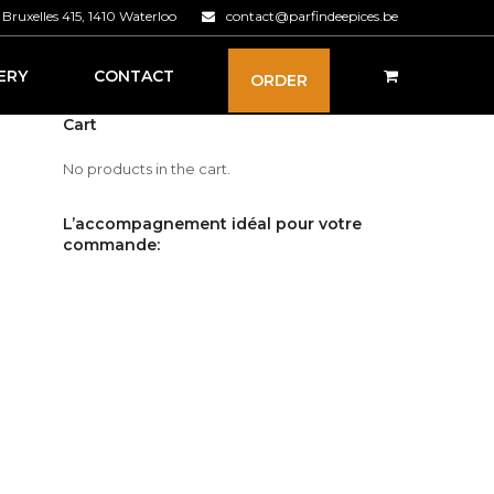
Bruxelles 415, 1410 Waterloo
contact@parfindeepices.be
ERY
CONTACT
ORDER
Cart
No products in the cart.
L’accompagnement idéal pour votre
commande: