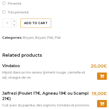
Pimenté
Très pimenté
ADD TO CART
Categories:
Biryani
,
Biryani
,
Plat
,
Plat
Related products
Vindaloo
20,00
€
Mijoté dans un trio saveur (piment rouge, cannelle et
ail), vinaigre de vin
COMM
Jalfrezi (Poulet 17€, Agneau 19€ ou Scampi
19,00
€
21€)
Cuit avec du paprika, des oignons, tomates et poivrons.