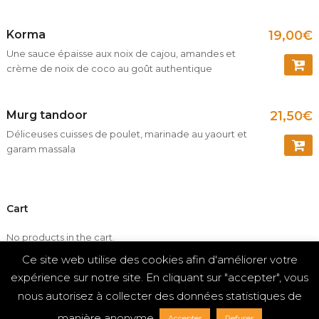
COMM
Korma
19,00
€
Une sauce épaisse aux noix de cajou, amandes et
crème de noix de coco au goût authentique
COMM
Murg tandoor
21,50
€
Déliceuses cuisses de poulet, marinade au yaourt et
garam massala
COMM
Cart
No products in the cart.
Ce site web utilise des cookies afin d'améliorer votre
L’accompagnement idéal pour votre commande:
expérience sur notre site. En cliquant sur "accepter", vous
nous autorisez à collecter des données statistiques de
manière anonyme.
Accepter
Refuser