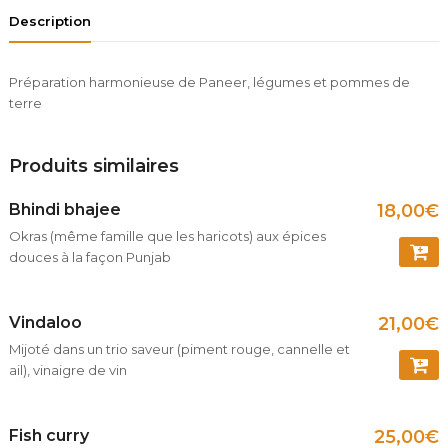
Description
Préparation harmonieuse de Paneer, légumes et pommes de
terre
Produits similaires
Bhindi bhajee
18,00
€
Okras (même famille que les haricots) aux épices
douces à la façon Punjab
COMM
Vindaloo
21,00
€
Mijoté dans un trio saveur (piment rouge, cannelle et
ail), vinaigre de vin
COMM
Fish curry
25,00
€