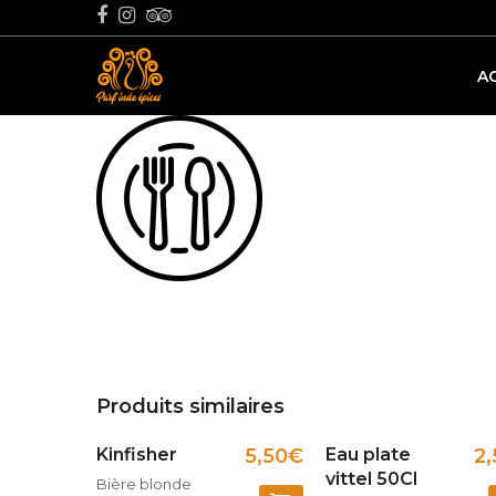
A
Produits similaires
Kinfisher
5,50
€
Eau plate
2,
vittel 50Cl
Bière blonde