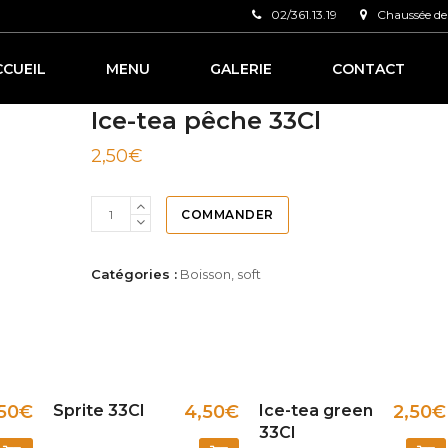
02/361.13.19
Chaussée de 
CCUEIL
MENU
GALERIE
CONTACT
Ice-tea pêche 33Cl
2,50
€
COMMANDER
Catégories :
Boisson
,
soft
50
€
Sprite 33Cl
4,50
€
Ice-tea green
2,50
€
33Cl