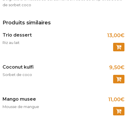
de sorbet coco
Produits similaires
Trio dessert
13,00
€
Riz au lait
COMM
Coconut kulfi
9,50
€
Sorbet de coco
COMM
Mango musee
11,00
€
Mousse de mangue
COMM